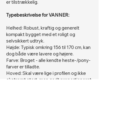
er tilstrækkelig.
Typebeskrivelse for VANNER:
Helhed: Robust, kraftig og generelt
kompakt bygget med et roligt og
selvsikkert udtryk.
Højde: Typisk omkring 156 til 170 cm, kan
dog både være lavere og højere.
Farve: Broget - alle kendte heste-/pony-
farver er tilladte.
Hoved: Skal være lige i profilen og ikke
ekstremt stort, men godt proportioneret
til hesten. Panden skal være bred.
Romernæse accepteres.
Øjne: Skal være ærlige og intelligente.
Glasøjne eller delvis glasøjne accepteres.
Ører: Skal være normale til små og
opretstående, god bredde i mellem sig,
med god fremadretning.
Kæber og svælg (Ganascher): Kæberne
skal være tydelige/markerede og i