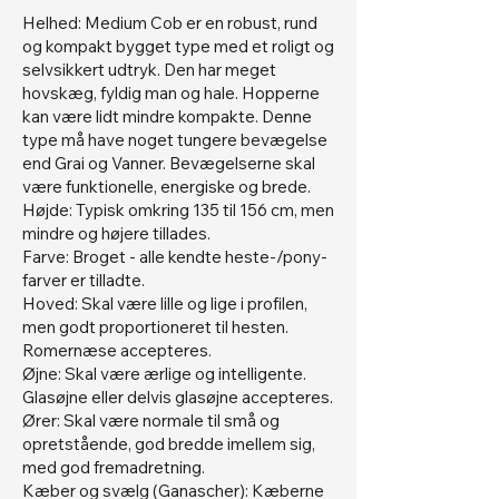
Helhed: Medium Cob er en robust, rund
og kompakt bygget type med et roligt og
selvsikkert udtryk. Den har meget
hovskæg, fyldig man og hale. Hopperne
kan være lidt mindre kompakte. Denne
type må have noget tungere bevægelse
end Grai og Vanner. Bevægelserne skal
være funktionelle, energiske og brede.
Højde: Typisk omkring 135 til 156 cm, men
mindre og højere tillades.
Farve: Broget - alle kendte heste-/pony-
farver er tilladte.
Hoved: Skal være lille og lige i profilen,
men godt proportioneret til hesten.
Romernæse accepteres.
Øjne: Skal være ærlige og intelligente.
Glasøjne eller delvis glasøjne accepteres.
Ører: Skal være normale til små og
opretstående, god bredde imellem sig,
med god fremadretning.
Kæber og svælg (Ganascher): Kæberne