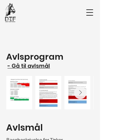
Avlsprogram
- Gå til avlsmål
Avlsmål
Racebeskrivelse for Tinker