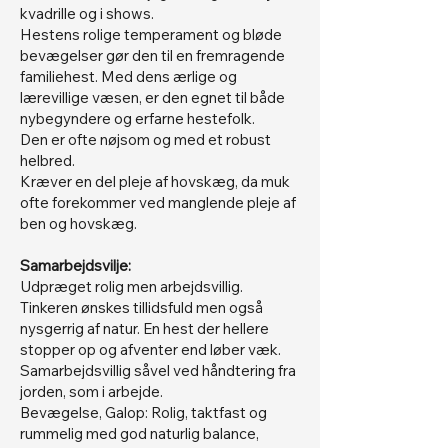
kvadrille og i shows.
Hestens rolige temperament og bløde
bevægelser gør den til en fremragende
familiehest. Med dens ærlige og
lærevillige væsen, er den egnet til både
nybegyndere og erfarne hestefolk.
Den er ofte nøjsom og med et robust
helbred.
Kræver en del pleje af hovskæg, da muk
ofte forekommer ved manglende pleje af
ben og hovskæg.
Samarbejdsvilje:
Udpræget rolig men arbejdsvillig.
Tinkeren ønskes tillidsfuld men også
nysgerrig af natur. En hest der hellere
stopper op og afventer end løber væk.
Samarbejdsvillig såvel ved håndtering fra
jorden, som i arbejde.
Bevægelse, Galop: Rolig, taktfast og
rummelig med god naturlig balance,