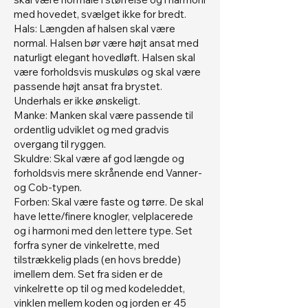
med hovedet, svælget ikke for bredt.
Hals: Længden af halsen skal være
normal. Halsen bør være højt ansat med
naturligt elegant hovedløft. Halsen skal
være forholdsvis muskuløs og skal være
passende højt ansat fra brystet.
Underhals er ikke ønskeligt.
Manke: Manken skal være passende til
ordentlig udviklet og med gradvis
overgang til ryggen.
Skuldre: Skal være af god længde og
forholdsvis mere skrånende end Vanner-
og Cob-typen.
Forben: Skal være faste og tørre. De skal
have lette/finere knogler, velplacerede
og i harmoni med den lettere type. Set
forfra syner de vinkelrette, med
tilstrækkelig plads (en hovs bredde)
imellem dem. Set fra siden er de
vinkelrette op til og med kodeleddet,
vinklen mellem koden og jorden er 45