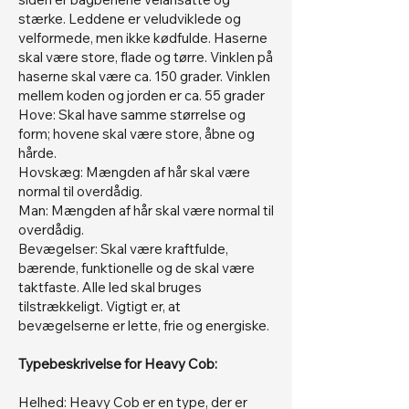
stærke. Leddene er veludviklede og
velformede, men ikke kødfulde. Haserne
skal være store, flade og tørre. Vinklen på
haserne skal være ca. 150 grader. Vinklen
mellem koden og jorden er ca. 55 grader
Hove: Skal have samme størrelse og
form; hovene skal være store, åbne og
hårde.
Hovskæg: Mængden af hår skal være
normal til overdådig.
Man: Mængden af hår skal være normal til
overdådig.
Bevægelser: Skal være kraftfulde,
bærende, funktionelle og de skal være
taktfaste. Alle led skal bruges
tilstrækkeligt. Vigtigt er, at
bevægelserne er lette, frie og energiske.
Typebeskrivelse for Heavy Cob:
Helhed: Heavy Cob er en type, der er