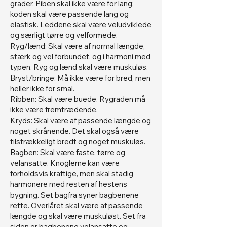
grader. Piben skal ikke være for lang;
koden skal være passende lang og
elastisk. Leddene skal være veludviklede
og særligt tørre og velformede.
Ryg/lænd: Skal være af normal længde,
stærk og vel forbundet, og i harmoni med
typen. Ryg og lænd skal være muskuløs.
Bryst/bringe: Må ikke være for bred, men
heller ikke for smal.
Ribben: Skal være buede. Rygraden må
ikke være fremtrædende.
Kryds: Skal være af passende længde og
noget skrånende. Det skal også være
tilstrækkeligt bredt og noget muskuløs.
Bagben: Skal være faste, tørre og
velansatte. Knoglerne kan være
forholdsvis kraftige, men skal stadig
harmonere med resten af hestens
bygning. Set bagfra syner bagbenene
rette. Overlåret skal være af passende
længde og skal være muskuløst. Set fra
siden er bagbenene velansatte og