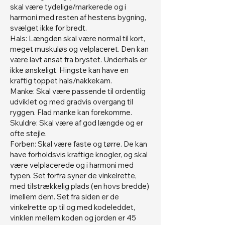
skal være tydelige/markerede og i
harmoni med resten af hestens bygning,
svælget ikke for bredt.
Hals: Længden skal være normal til kort,
meget muskuløs og velplaceret. Den kan
være lavt ansat fra brystet. Underhals er
ikke ønskeligt. Hingste kan have en
kraftig toppet hals/nakkekam.
Manke: Skal være passende til ordentlig
udviklet og med gradvis overgang til
ryggen. Flad manke kan forekomme.
Skuldre: Skal være af god længde og er
ofte stejle.
Forben: Skal være faste og tørre. De kan
have forholdsvis kraftige knogler, og skal
være velplacerede og i harmoni med
typen. Set forfra syner de vinkelrette,
med tilstrækkelig plads (en hovs bredde)
imellem dem. Set fra siden er de
vinkelrette op til og med kodeleddet,
vinklen mellem koden og jorden er 45