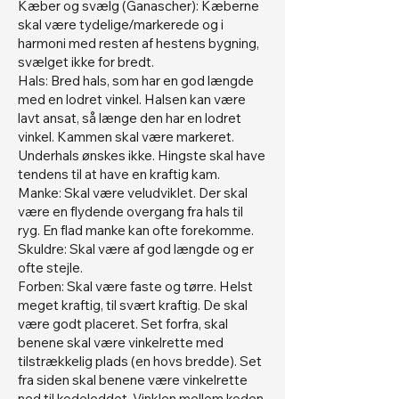
Kæber og svælg (Ganascher): Kæberne
skal være tydelige/markerede og i
harmoni med resten af hestens bygning,
svælget ikke for bredt.
Hals: Bred hals, som har en god længde
med en lodret vinkel. Halsen kan være
lavt ansat, så længe den har en lodret
vinkel. Kammen skal være markeret.
Underhals ønskes ikke. Hingste skal have
tendens til at have en kraftig kam.
Manke: Skal være veludviklet. Der skal
være en flydende overgang fra hals til
ryg. En flad manke kan ofte forekomme.
Skuldre: Skal være af god længde og er
ofte stejle.
Forben: Skal være faste og tørre. Helst
meget kraftig, til svært kraftig. De skal
være godt placeret. Set forfra, skal
benene skal være vinkelrette med
tilstrækkelig plads (en hovs bredde). Set
fra siden skal benene være vinkelrette
ned til kodeleddet. Vinklen mellem koden