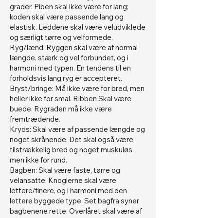
grader. Piben skal ikke være for lang;
koden skal være passende lang og
elastisk. Leddene skal være veludviklede
og særligt tørre og velformede.
Ryg/lænd: Ryggen skal være af normal
længde, stærk og vel forbundet, og i
harmoni med typen. En tendens til en
forholdsvis lang ryg er accepteret.
Bryst/bringe: Må ikke være for bred, men
heller ikke for smal. Ribben Skal være
buede. Rygraden må ikke være
fremtrædende.
Kryds: Skal være af passende længde og
noget skrånende. Det skal også være
tilstrækkelig bred og noget muskuløs,
men ikke for rund.
Bagben: Skal være faste, tørre og
velansatte. Knoglerne skal være
lettere/finere, og i harmoni med den
lettere byggede type. Set bagfra syner
bagbenene rette. Overlåret skal være af