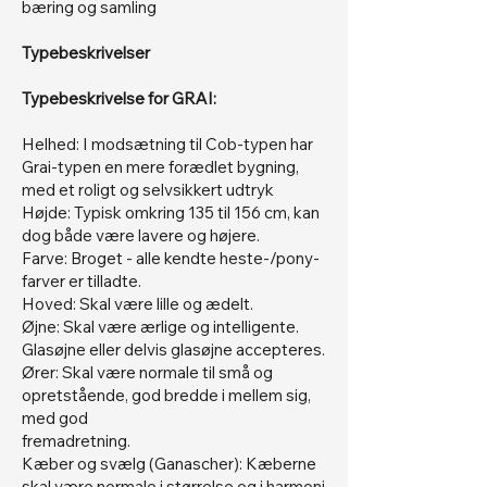
bæring og samling
Typebeskrivelser
Typebeskrivelse for GRAI:
Helhed: I modsætning til Cob-typen har
Grai-typen en mere forædlet bygning,
med et roligt og selvsikkert udtryk
Højde: Typisk omkring 135 til 156 cm, kan
dog både være lavere og højere.
Farve: Broget - alle kendte heste-/pony-
farver er tilladte.
Hoved: Skal være lille og ædelt.
Øjne: Skal være ærlige og intelligente.
Glasøjne eller delvis glasøjne accepteres.
Ører: Skal være normale til små og
opretstående, god bredde i mellem sig,
med god
fremadretning.
Kæber og svælg (Ganascher): Kæberne
skal være normale i størrelse og i harmoni