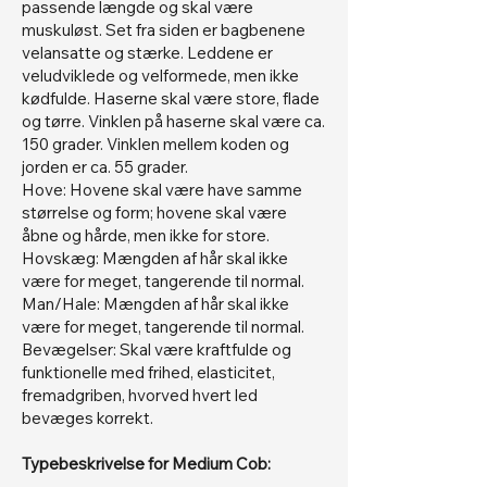
passende længde og skal være
muskuløst. Set fra siden er bagbenene
velansatte og stærke. Leddene er
veludviklede og velformede, men ikke
kødfulde. Haserne skal være store, flade
og tørre. Vinklen på haserne skal være ca.
150 grader. Vinklen mellem koden og
jorden er ca. 55 grader.
Hove: Hovene skal være have samme
størrelse og form; hovene skal være
åbne og hårde, men ikke for store.
Hovskæg: Mængden af hår skal ikke
være for meget, tangerende til normal.
Man/Hale: Mængden af hår skal ikke
være for meget, tangerende til normal.
Bevægelser: Skal være kraftfulde og
funktionelle med frihed, elasticitet,
fremadgriben, hvorved hvert led
bevæges korrekt.
Typebeskrivelse for Medium Cob: