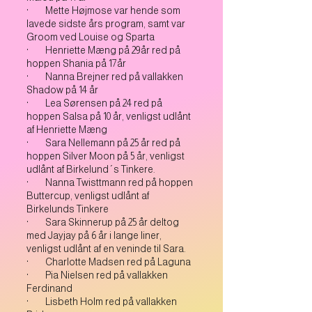
· Mette Højmose var hende som
lavede sidste års program, samt var
Groom ved Louise og Sparta
· Henriette Mæng på 29år red på
hoppen Shania på 17år
· Nanna Brejner red på vallakken
Shadow på 14 år
· Lea Sørensen på 24 red på
hoppen Salsa på 10 år, venligst udlånt
af Henriette Mæng
· Sara Nellemann på 25 år red på
hoppen Silver Moon på 5 år, venligst
udlånt af Birkelund´s Tinkere.
· Nanna Twisttmann red på hoppen
Buttercup, venligst udlånt af
Birkelunds Tinkere
· Sara Skinnerup på 25 år deltog
med Jayjay på 6 år i lange liner,
venligst udlånt af en veninde til Sara.
· Charlotte Madsen red på Laguna
· Pia Nielsen red på vallakken
Ferdinand
· Lisbeth Holm red på vallakken