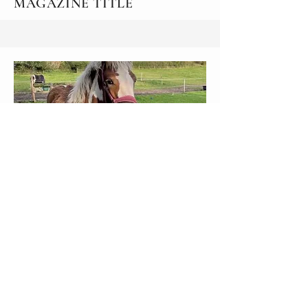
MAGAZINE TITLE
Hjorthekærs Rubina
Født
28.05.2023
.
Køn: Hoppe
Mor: Satins Juvena
Far : Satins Dream of Luxury
Avler: Stald Hjorthekær
v/ Merete Hjort